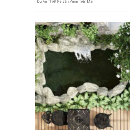
Dự Án Thiết Kế Sân Vườn Trên Mái