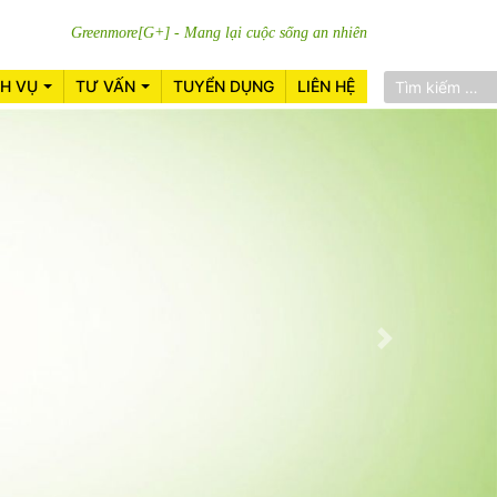
Greenmore[G+] - Mang lại cuộc sống an nhiên
CH VỤ
TƯ VẤN
TUYỂN DỤNG
LIÊN HỆ
Next