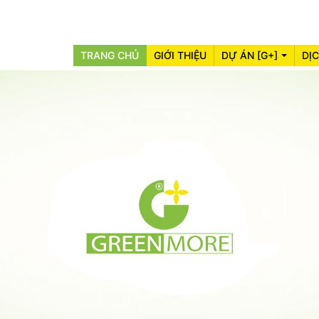
TRANG CHỦ
GIỚI THIỆU
DỰ ÁN [G+]
DỊ