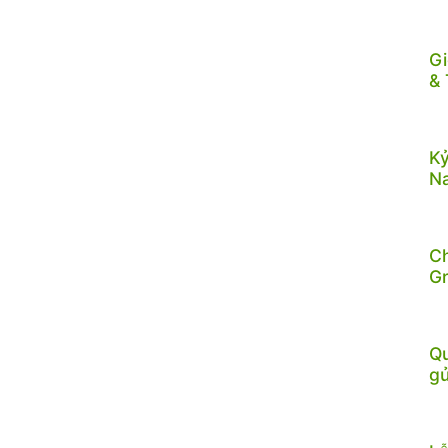
Gi
& 
Kỷ
N
C
G
Qu
gử