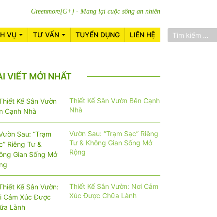
Greenmore[G+] - Mang lại cuộc sống an nhiên
CH VỤ
TƯ VẤN
TUYỂN DỤNG
LIÊN HỆ
ÀI VIẾT MỚI NHẤT
Thiết Kế Sân Vườn Bên Cạnh
Nhà
Vườn Sau: “Trạm Sạc” Riêng
Tư & Không Gian Sống Mở
Rộng
Thiết Kế Sân Vườn: Nơi Cảm
Xúc Được Chữa Lành