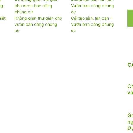
iết
Không gian thư giãn cho
Cải tạo sàn, lan can –
vườn ban công chung
Vườn ban công chung
cư
cư
C
Ch
vă
Gr
ng
D