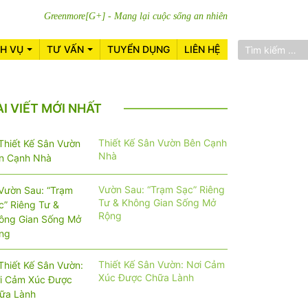
Greenmore[G+] - Mang lại cuộc sống an nhiên
CH VỤ
TƯ VẤN
TUYỂN DỤNG
LIÊN HỆ
ÀI VIẾT MỚI NHẤT
Thiết Kế Sân Vườn Bên Cạnh
Nhà
Vườn Sau: “Trạm Sạc” Riêng
Tư & Không Gian Sống Mở
Rộng
Thiết Kế Sân Vườn: Nơi Cảm
Xúc Được Chữa Lành