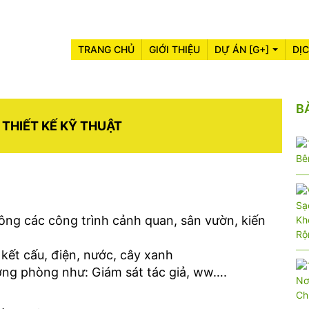
TRANG CHỦ
GIỚI THIỆU
DỰ ÁN [G+]
DỊ
B
 THIẾT KẾ KỸ THUẬT
 công các công trình cảnh quan, sân vườn, kiến
 kết cấu, điện, nước, cây xanh
ởng phòng như: Giám sát tác giả, ww….