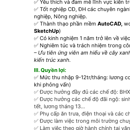
✅
Yêu thích và đam mê lĩnh vực kiến t
✅
Tốt nghiệp CĐ, ĐH các chuyên ngành
nghiệp, Nông nghiệp.
✅
Thành thạo phần mềm
AutoCAD,
wo
SketchUp
)
✅
Có kinh nghiệm 1 năm trở lên về việc 
✅
Nghiêm túc và trách nhiệm trong cô
– Ưu tiên ứng viên am hiểu về cây xan
kiến trúc xanh.
III. Quyền lợi:
✅
Mức thu nhập 9-12tr/tháng: lương cơ
khi phỏng vấn)
✅
Được hưởng đầy đủ các chế độ: BH
✅
Được hưởng các chế độ đãi ngộ: sinh 
tết, lương tháng 13…
✅
Phụ cấp ăn trưa, điện thoại và các 
✅
Được làm việc trong môi trường chuy
✅
Làm việc theo giờ hành chính tại vă