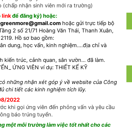
 (chấp nhận sinh viên mới ra trường)
o
link
để đăng ký) hoặc:
ggreenmore@gmail.com
hoặc gửi trực tiếp bộ
ầng 2 số 21/71 Hoàng Văn Thái, Thanh Xuân,
 2119. Hồ sơ bao gồm:
hân dung, học vấn, kinh nghiệm….địa chỉ và
 kiến trúc, cảnh quan, sân vườn… đã làm.
UYỂN_ ỨNG VIÊN ví dụ: THIẾT KẾ KỸ
 có những nhận xét góp ý về website của Công
 chi tiết các kinh nghiệm tích lũy.
08/2022
ước khi gọi ứng viên đến phỏng vấn và yêu cầu
hông báo trúng tuyển.
một môi trường làm việc tốt nhất cho các