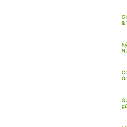
Gi
& 
Kỷ
N
C
G
Qu
gử