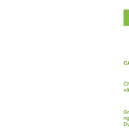
C
Ch
vă
Gr
ng
D