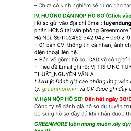
– Chưa có kinh nghiệm sẽ được đào tạo
IV. HƯỚNG DẪN NỘP HỒ SƠ (Click và
Hồ sơ gửi vào địa chỉ Email:
tuyendun
phận HCNS tại văn phòng Greenmore T
Hà Nội. SĐT:02462 942 942 – 090 219
+ 01 bản CV: thông tin cá nhân, ảnh c
điện thoại liên hệ.
+ Bản vẽ gồm: hồ sơ CAD về công trình
+ Tiêu đề Email ghi rõ: VỊ TRÍ ỨNG T
THUẬT_NGUYỄN VĂN A
*
Lưu ý
:
Đánh giá cao những ứng viên
ty:
greenmore.vn
và CV được ghi đầy đủ
V. HẠN NỘP HỒ SƠ:
Đến hết ngày 30/
Công ty sẽ đánh giá hồ sơ dự tuyển tr
bổ sung hồ sơ đầy đủ khi nhận được t
GREENMORE luôn mong muốn xây dựng 