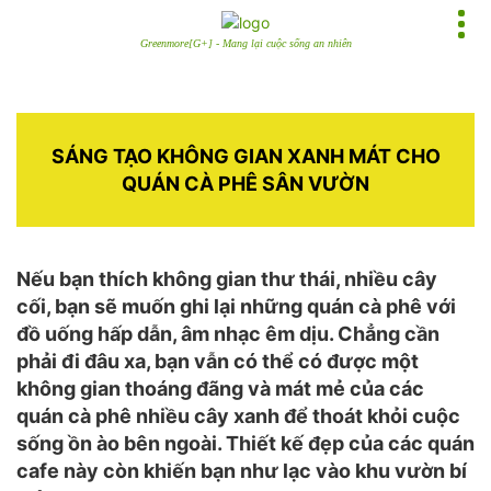
Greenmore[G+] - Mang lại cuộc sống an nhiên
SÁNG TẠO KHÔNG GIAN XANH MÁT CHO
QUÁN CÀ PHÊ SÂN VƯỜN
Nếu bạn thích không gian thư thái, nhiều cây
cối, bạn sẽ muốn ghi lại những quán cà phê với
đồ uống hấp dẫn, âm nhạc êm dịu. Chẳng cần
phải đi đâu xa, bạn vẫn có thể có được một
không gian thoáng đãng và mát mẻ của các
quán cà phê nhiều cây xanh để thoát khỏi cuộc
sống ồn ào bên ngoài. Thiết kế đẹp của các quán
cafe này còn khiến bạn như lạc vào khu vườn bí