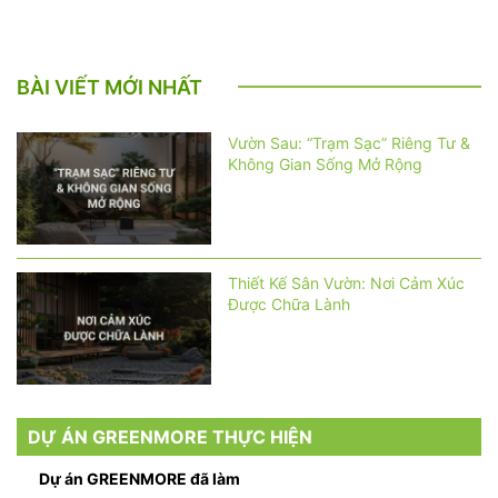
BÀI VIẾT MỚI NHẤT
Vườn Sau: “Trạm Sạc” Riêng Tư &
Không Gian Sống Mở Rộng
Thiết Kế Sân Vườn: Nơi Cảm Xúc
Được Chữa Lành
DỰ ÁN GREENMORE THỰC HIỆN
Dự án GREENMORE đã làm