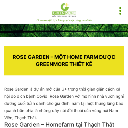
Greenmore[G+] - Mang lại cuộc sống an nhiên
ROSE GARDEN – MỘT HOME FARM ĐƯỢC
GREENMORE THIẾT KẾ
Rose Garden là dự án mới của G+ trong thời gian giãn cách xã
hội do dịch bệnh Covid. Rose Garden với mô hình nhà vườn nghỉ
dưỡng cuối tuần dành cho gia đình, nằm tại một thung lũng bao
quanh bốn phía là những dãy núi đồi thoải của vùng núi Nam
Viên, Thạch Thất.
Rose Garden – Homefarm tại Thạch Thất