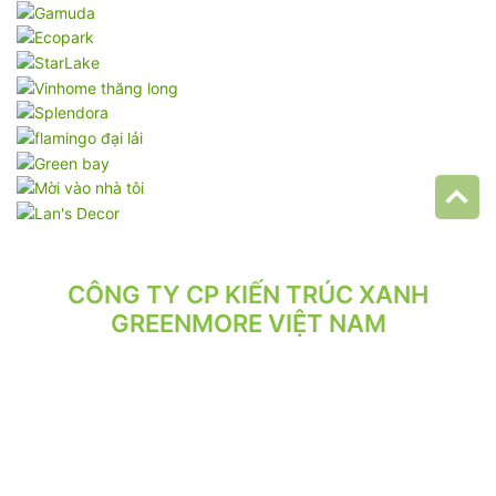
CÔNG TY CP KIẾN TRÚC XANH
GREENMORE VIỆT NAM
VPGD: Tầng 2, Số 21/71 Hoàng Văn Thái, Phường Phương Liệt,
Hà Nội.
VP XƯỞNG: Số 10/164/192 Lê Trọng Tấn, Phường Phương Liệt,
Hà Nội.
ĐT: 024.62 942 942 - 090 219 2119