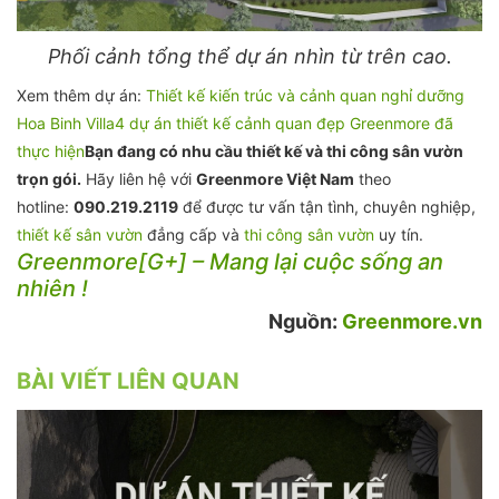
Phối cảnh tổng thể dự án nhìn từ trên cao.
Xem thêm dự án:
Thiết kế kiến trúc và cảnh quan nghỉ dưỡng
Hoa Binh Villa
4 dự án thiết kế cảnh quan đẹp Greenmore đã
thực hiện
Bạn đang có nhu cầu thiết kế và thi công sân vườn
trọn gói.
Hãy liên hệ với
Greenmore Việt Nam
theo
hotline:
090.219.2119
để được tư vấn tận tình, chuyên nghiệp,
thiết kế sân vườn
đẳng cấp và
thi công sân vườn
uy tín.
Greenmore[G+] – Mang lại cuộc sống an
nhiên !
Nguồn:
Greenmore.vn
BÀI VIẾT LIÊN QUAN