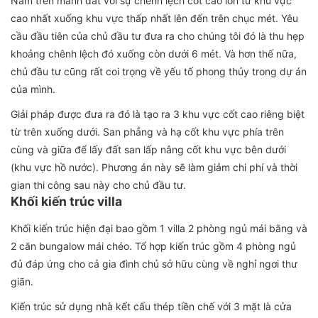
Nằm trên mảnh đất với sự chênh lệch cốt cao lớn từ khu vực
cao nhất xuống khu vực thấp nhất lên đến trên chục mét. Yêu
cầu đầu tiên của chủ đầu tư đưa ra cho chúng tôi đó là thu hẹp
khoảng chênh lệch đó xuống còn dưới 6 mét. Và hơn thế nữa,
chủ đầu tư cũng rất coi trọng về yếu tố phong thủy trong dự án
của mình.
Giải pháp được đưa ra đó là tạo ra 3 khu vực cốt cao riêng biệt
từ trên xuống dưới. San phẳng và hạ cốt khu vực phía trên
cùng và giữa để lấy đất san lấp nâng cốt khu vực bên dưới
(khu vực hồ nước). Phương án này sẽ làm giảm chi phí và thời
gian thi công sau này cho chủ đầu tư.
Khối kiến trúc villa
Khối kiến trúc hiện đại bao gồm 1 villa 2 phòng ngủ mái bằng và
2 căn bungalow mái chéo. Tổ hợp kiến trúc gồm 4 phòng ngủ
đủ đáp ứng cho cả gia đình chủ sở hữu cùng về nghỉ ngơi thư
giãn.
Kiến trúc sử dụng nhà kết cấu thép tiền chế với 3 mặt là cửa