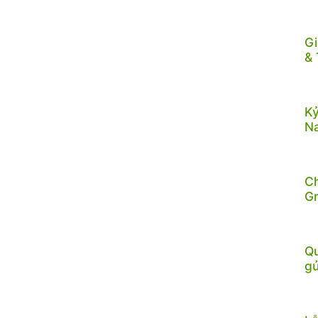
Gi
& 
Kỷ
N
C
G
Qu
gử