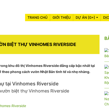
TRANG CHỦ
GIỚI THIỆU
DỰ ÁN [G+]
DỊ
B
ỜN BIỆT THỰ VINHOMES RIVERSIDE
trong khu đô thị Vinhomes Riverside đẳng cấp bậc nhất tại
1 theo phong cách vườn Nhật Bản tinh tế và nhẹ nhàng.
ự tại Vinhomes Riverside
homes Riverside