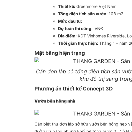
Thiết kế:
Greenmore Việt Nam
Tổng diện tích sân vườn:
108 m2
Mức đầu tư:
Dự toán thi công:
VNĐ
Địa điểm:
KĐT Vinhomes Riverside, Lo
Thời gian thực hiện:
Tháng 1 – năm 2
Mặt bằng hiện trạng
Căn đơn lập có tổng diện tích sân vư
khu đô thị sang trọn
Phương án thiết kế Concept 3D
Vườn bên hông nhà
Căn biệt thự đơn lập sở hữu vườn bên hông hẹp và 
đi ở giữa bằng những khối bê tông bước đi. Cỏ N