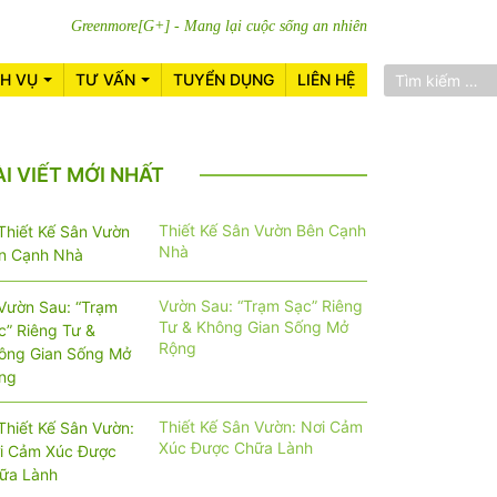
Greenmore[G+] - Mang lại cuộc sống an nhiên
CH VỤ
TƯ VẤN
TUYỂN DỤNG
LIÊN HỆ
ÀI VIẾT MỚI NHẤT
Thiết Kế Sân Vườn Bên Cạnh
Nhà
Vườn Sau: “Trạm Sạc” Riêng
Tư & Không Gian Sống Mở
Rộng
Thiết Kế Sân Vườn: Nơi Cảm
Xúc Được Chữa Lành