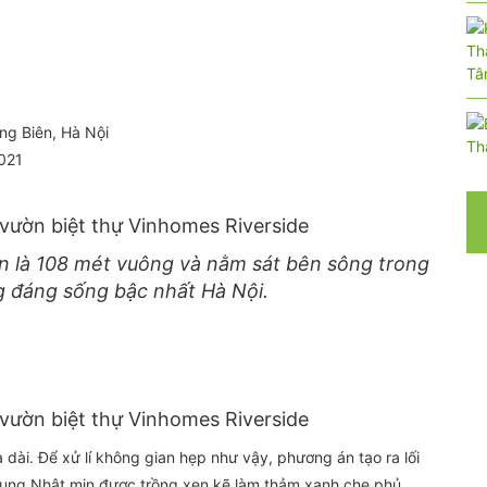
ng Biên, Hà Nội
021
ờn là 108 mét vuông và nằm sát bên sông trong
g đáng sống bậc nhất Hà Nội.
dài. Để xử lí không gian hẹp như vậy, phương án tạo ra lối
hung Nhật mịn được trồng xen kẽ làm thảm xanh che phủ