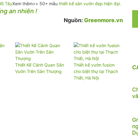
 Hồ Tây
Xem thêm>> 50+ mẫu
thiết kế sân vườn đẹp hiện đại.
ng an nhiên !
Nguồn:
Greenmore.vn
Thiết Kế Cảnh Quan Sân
Thiết kế vườn fusion
C
Vườn Trên Sân Thượng
cho biệt thự tại Thạch
Thất, Hà Nội
Ch
vă
Gr
ng
D