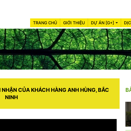
TRANG CHỦ
GIỚI THIỆU
DỰ ÁN [G+]
DỊ
M NHẬN CỦA KHÁCH HÀNG ANH HÙNG, BẮC
B
NINH