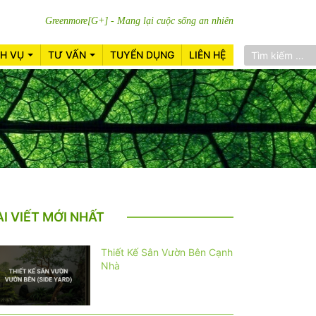
Greenmore[G+] - Mang lại cuộc sống an nhiên
CH VỤ
TƯ VẤN
TUYỂN DỤNG
LIÊN HỆ
ÀI VIẾT MỚI NHẤT
Thiết Kế Sân Vườn Bên Cạnh
Nhà