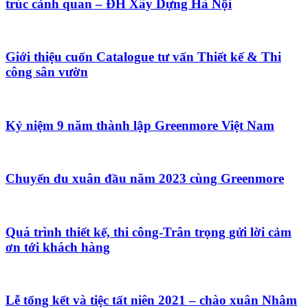
trúc cảnh quan – ĐH Xây Dựng Hà Nội
Giới thiệu cuốn Catalogue tư vấn Thiết kế & Thi
công sân vườn
Kỷ niệm 9 năm thành lập Greenmore Việt Nam
Chuyến du xuân đầu năm 2023 cùng Greenmore
Quá trình thiết kế, thi công-Trân trọng gửi lời cảm
ơn tới khách hàng
Lễ tổng kết và tiệc tất niên 2021 – chào xuân Nhâm