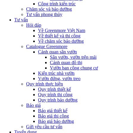
Công trình kiến trúc
Chăm sóc và bảo dưỡng
Tư vấn phong thủy
Tư vấn
Hỏi đáp
Về Greenmore Việt Nam
Về thiết kế và thi công
Về chăm sóc bảo dưỡng
Catalogue Greenmore
Cảnh quan sân vườn
Sân vườn, vườn trên mái
Cảnh quan đô thị
Vườn ban công chung cư
Kiến trúc nhà vườn
Vườn đứng, vườn treo
Quy trình thực hiện
Quy trình thiết kế
Quy trình thi công
Quy trình bảo dưỡng
Báo giá
Báo giá thiết kế
Báo giá thi công
Báo giá bảo dưỡng
Gửi yêu cầu tư vấn
Tuyển dụng