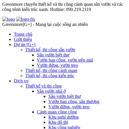
Greenmore chuyên thiết kế và thi công cảnh quan sân vườn và các
công trình kiến trúc xanh. Hotline: 090.219.2119
Greenmore[G+] - Mang lại cuộc sống an nhiên
Trang chủ
Giới thiệu
Dự án [G+]
Thiết kế, thi công sân vườn
Sân vườn biệt thự
Vườn ban công, vườn trên mái
Vườn đứng, vườn treo
Thiết kế, thi công cảnh quan
Thiết kế, thi công kiến trúc
Dịch vụ
Thiết kế và thi công
Sân vườn nhà ở
Sân vườn biệt thự
Vườn ban công, sân thượng
Vườn đứng, vườn treo
Cảnh quan công cộng
Khu nghỉ dưỡng
Khu đô thị
Khu công nghiệp