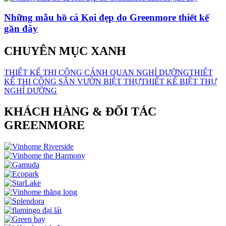
Những mẫu hồ cá Koi đẹp do Greenmore thiết kế
gần đây
CHUYÊN MỤC XANH
THIẾT KẾ THI CÔNG CẢNH QUAN NGHỈ DƯỠNG
THIẾT
KẾ THI CÔNG SÂN VƯỜN BIỆT THỰ
THIẾT KẾ BIỆT THỰ
NGHỈ DƯỠNG
KHÁCH HÀNG & ĐỐI TÁC
GREENMORE