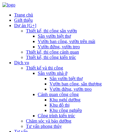
Trang chủ
Giới thiệu
Dự án [G+]
Thiết kế, thi công sân vườn
Sân vườn biệt thự
Vườn ban công, vườn trên mái
Vườn đứng, vườn treo
Thiết kế, thi công cảnh quan
Thiết kế, thi công kiến trúc
Dịch vụ
Thiết kế và thi công
Sân vườn nhà ở
Sân vườn biệt thự
Vườn ban công, sân thượng
Vườn đứng, vườn treo
Cảnh quan công cộng
Khu nghỉ dưỡng
Khu đô thị
Khu công nghiệp
Công trình kiến trúc
Chăm sóc và bảo dưỡng
Tư vấn phong thủy
Tư vấn