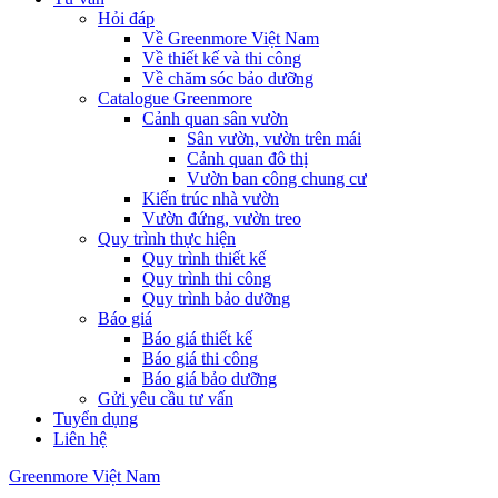
Hỏi đáp
Về Greenmore Việt Nam
Về thiết kế và thi công
Về chăm sóc bảo dưỡng
Catalogue Greenmore
Cảnh quan sân vườn
Sân vườn, vườn trên mái
Cảnh quan đô thị
Vườn ban công chung cư
Kiến trúc nhà vườn
Vườn đứng, vườn treo
Quy trình thực hiện
Quy trình thiết kế
Quy trình thi công
Quy trình bảo dưỡng
Báo giá
Báo giá thiết kế
Báo giá thi công
Báo giá bảo dưỡng
Gửi yêu cầu tư vấn
Tuyển dụng
Liên hệ
Greenmore Việt Nam